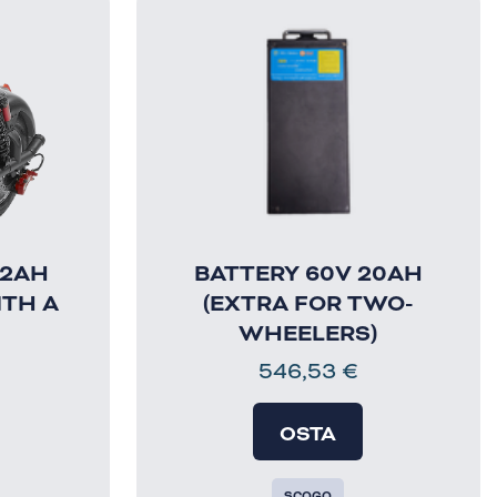
12AH
BATTERY 60V 20AH
ITH A
(EXTRA FOR TWO-
WHEELERS)
546,53
€
OSTA
SCOGO