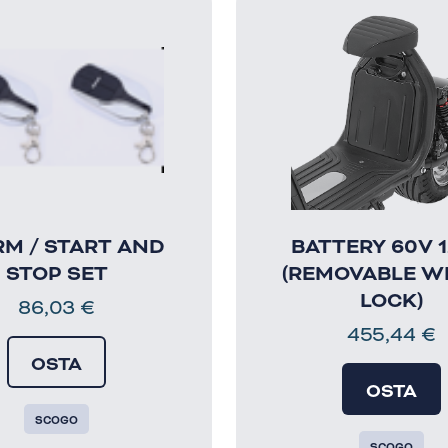
M / START AND
BATTERY 60V 
STOP SET
(REMOVABLE W
LOCK)
86,03
€
455,44
€
OSTA
OSTA
SCOGO
SCOGO