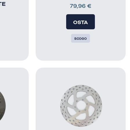
TE
79,96
€
OSTA
SCOGO