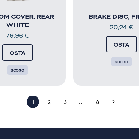
OM COVER, REAR
BRAKE DISC, F
WHITE
20,24
€
79,96
€
OSTA
OSTA
SCOGO
SCOGO
1
2
3
…
8