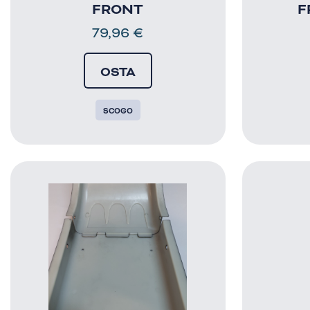
FRONT
F
79,96
€
OSTA
SCOGO