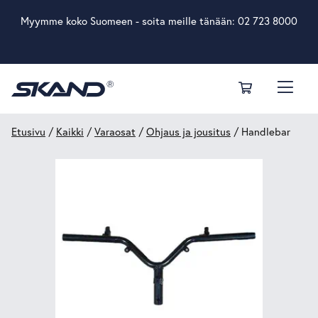
Myymme koko Suomeen - soita meille tänään:
02 723 8000
Etusivu
/
Kaikki
/
Varaosat
/
Ohjaus ja jousitus
/ Handlebar