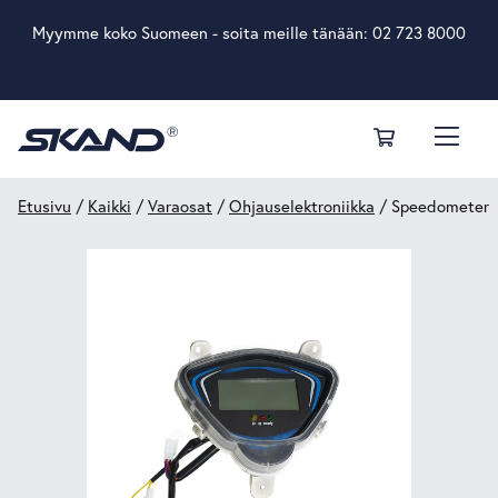
Myymme koko Suomeen - soita meille tänään:
02 723 8000
Etusivu
/
Kaikki
/
Varaosat
/
Ohjauselektroniikka
/ Speedometer