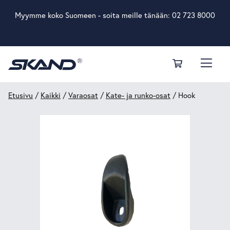
Myymme koko Suomeen - soita meille tänään:
02 723 8000
Etusivu
/
Kaikki
/
Varaosat
/
Kate- ja runko-osat
/ Hook