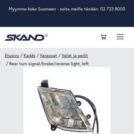
Myymme koko Suomeen - soita meille tänään:
02 723 8000
Etusivu
/
Kaikki
/
Varaosat
/
Valot ja peilit
/ Rear turn signal/brake/reverse light, left