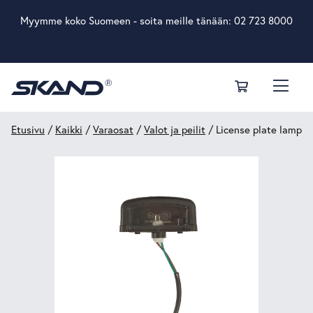
Myymme koko Suomeen - soita meille tänään:
02 723 8000
Etusivu
/
Kaikki
/
Varaosat
/
Valot ja peilit
/ License plate lamp