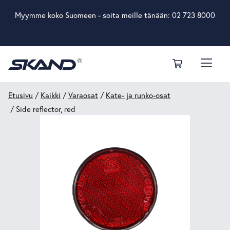
Myymme koko Suomeen - soita meille tänään:
02 723 8000
Etusivu
/
Kaikki
/
Varaosat
/
Kate- ja runko-osat
/ Side reflector, red