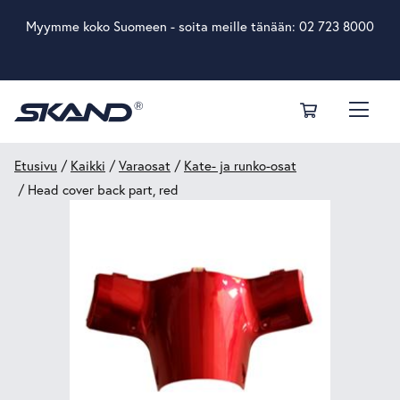
Myymme koko Suomeen - soita meille tänään:
02 723 8000
Etusivu
/
Kaikki
/
Varaosat
/
Kate- ja runko-osat
/ Head cover back part, red