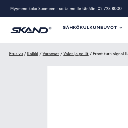
Myymme koko Suomeen - soita meille tänään:
02 723 8000
SÄHKÖKULKUNEUVOT
Etusivu
/
Kaikki
/
Varaosat
/
Valot ja peilit
/ Front turn signal li