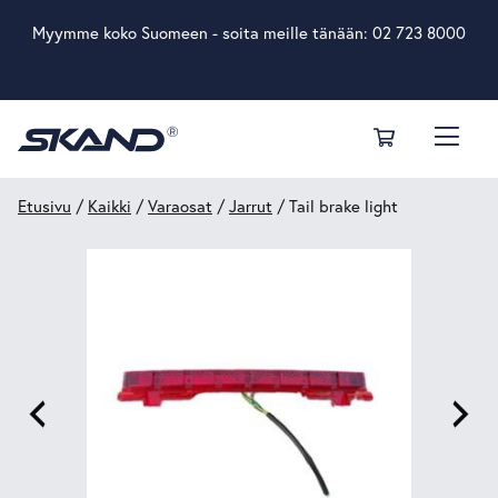
Myymme koko Suomeen - soita meille tänään:
02 723 8000
Etusivu
/
Kaikki
/
Varaosat
/
Jarrut
/ Tail brake light