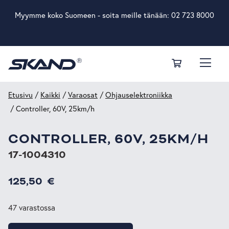
Myymme koko Suomeen - soita meille tänään:
02 723 8000
Etusivu
/
Kaikki
/
Varaosat
/
Ohjauselektroniikka
/ Controller, 60V, 25km/h
CONTROLLER, 60V, 25KM/H
17-1004310
125,50
€
47 varastossa