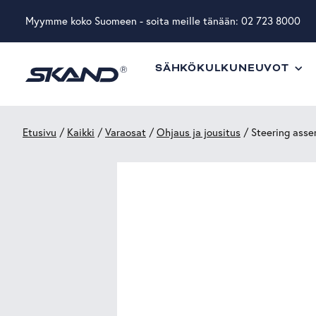
Myymme koko Suomeen - soita meille tänään:
02 723 8000
SÄHKÖKULKUNEUVOT
Etusivu
/
Kaikki
/
Varaosat
/
Ohjaus ja jousitus
/ Steering ass