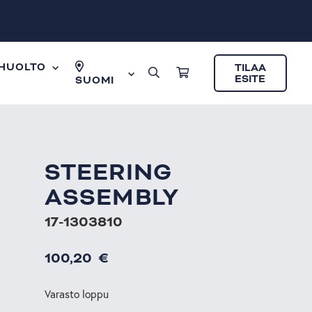
HUOLTO
TILAA
ESITE
SUOMI
STEERING
ASSEMBLY
17-1303810
100,20
€
Varasto loppu