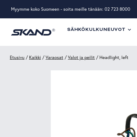
Myymme koko Suomeen - soita meille tänään:
02 723 8000
SÄHKÖKULKUNEUVOT
Etusivu
/
Kaikki
/
Varaosat
/
Valot ja peilit
/ Headlight, left