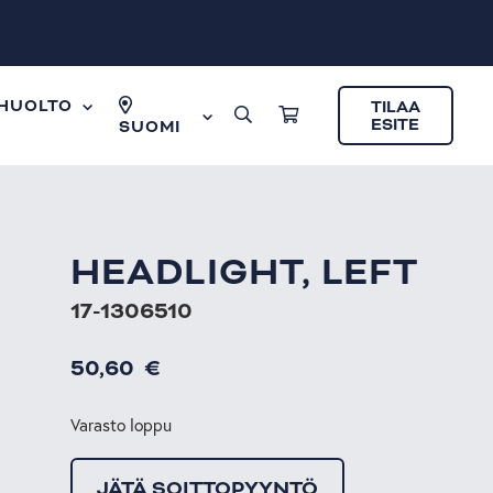
HUOLTO
TILAA
ESITE
SUOMI
HEADLIGHT, LEFT
17-1306510
50,60
€
Varasto loppu
JÄTÄ SOITTOPYYNTÖ