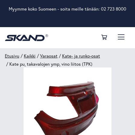
Myymme koko Suomeen - soita meille tänään:
02 723 8000
Etusivu
/
Kaikki
/
Varaosat
/
Kate- ja runko-osat
/ Kate pu, takavalojen ymp, vino liitos (TPK)