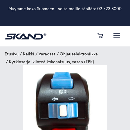
Myymme koko Suomeen - soita meille tänään:
02 723 8000
Etusivu
/
Kaikki
/
Varaosat
/
Ohjauselektroniikka
/ Kytkinsarja, kiinteä kokonaisuus, vasen (TPK)