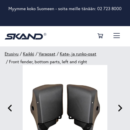
Myymme koko Suomeen - soita meille tänään:
02 723 8000
Etusivu
/
Kaikki
/
Varaosat
/
Kate- ja runko-osat
/ Front fender, bottom parts, left and right