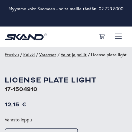
Myymme koko Suomeen - soita meille tänään:
02 723 8000
Etusivu
/
Kaikki
/
Varaosat
/
Valot ja peilit
/ License plate light
LICENSE PLATE LIGHT
17-1504910
12,15
€
Varasto loppu