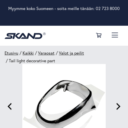
Myymme koko Suomeen - soita meille tänään:
02 723 8000
Etusivu
/
Kaikki
/
Varaosat
/
Valot ja peilit
/ Tail light decorative part