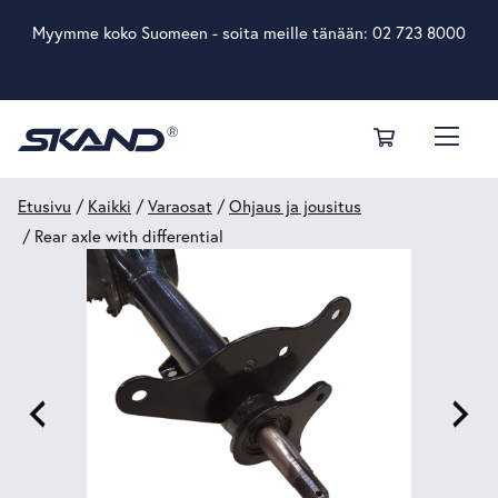
Myymme koko Suomeen - soita meille tänään:
02 723 8000
Etusivu
/
Kaikki
/
Varaosat
/
Ohjaus ja jousitus
/ Rear axle with differential