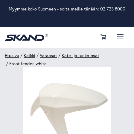
Myymme koko Suomeen - soita meille tänään:
02 723 8000
Etusivu
/
Kaikki
/
Varaosat
/
Kate- ja runko-osat
/ Front fender, white