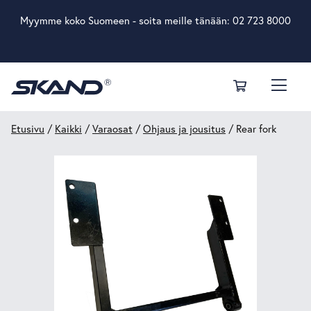
Myymme koko Suomeen - soita meille tänään:
02 723 8000
Etusivu
/
Kaikki
/
Varaosat
/
Ohjaus ja jousitus
/ Rear fork