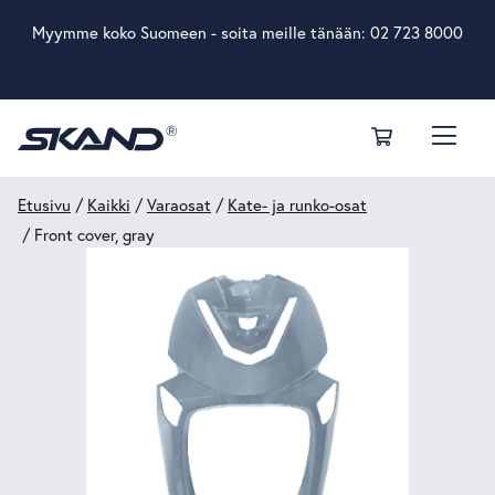
Myymme koko Suomeen - soita meille tänään:
02 723 8000
Etusivu
/
Kaikki
/
Varaosat
/
Kate- ja runko-osat
/ Front cover, gray