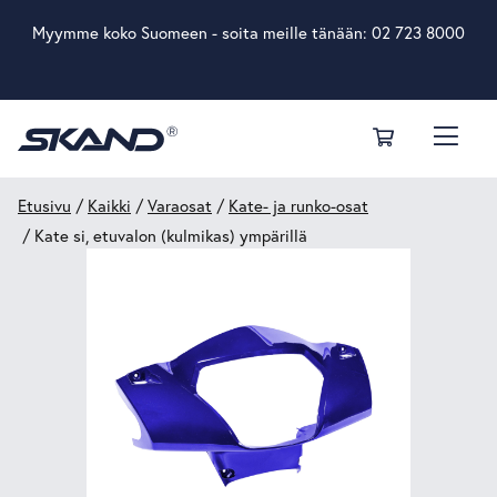
Myymme koko Suomeen - soita meille tänään:
02 723 8000
Etusivu
/
Kaikki
/
Varaosat
/
Kate- ja runko-osat
/ Kate si, etuvalon (kulmikas) ympärillä