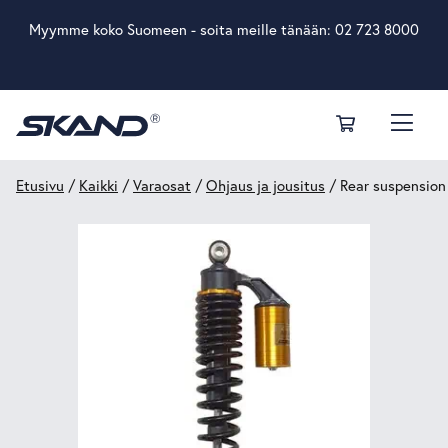
Myymme koko Suomeen - soita meille tänään:
02 723 8000
Etusivu
/
Kaikki
/
Varaosat
/
Ohjaus ja jousitus
/ Rear suspension