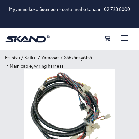
Myymme koko Suomeen - soita meille tänään:
02 723 8000
Etusivu
/
Kaikki
/
Varaosat
/
Sähkönsyöttö
/ Main cable, wiring harness