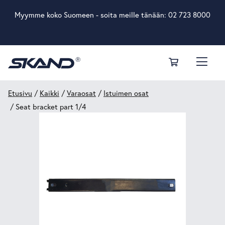
Myymme koko Suomeen - soita meille tänään:
02 723 8000
Etusivu
/
Kaikki
/
Varaosat
/
Istuimen osat
/ Seat bracket part 1/4