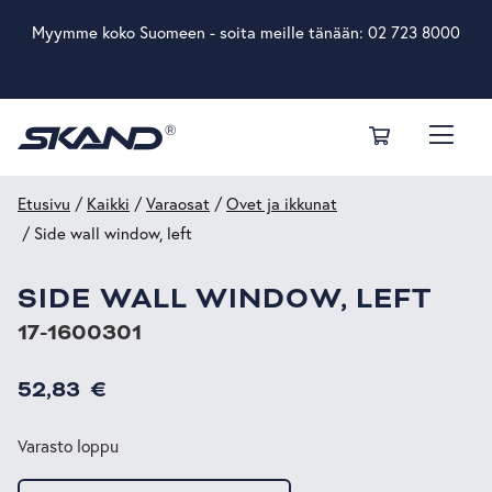
Myymme koko Suomeen - soita meille tänään:
02 723 8000
Etusivu
/
Kaikki
/
Varaosat
/
Ovet ja ikkunat
/ Side wall window, left
SIDE WALL WINDOW, LEFT
17-1600301
52,83
€
Varasto loppu