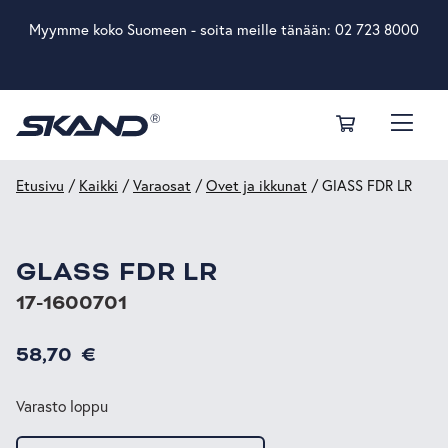
Myymme koko Suomeen - soita meille tänään:
02 723 8000
Etusivu
/
Kaikki
/
Varaosat
/
Ovet ja ikkunat
/ GlASS FDR LR
GLASS FDR LR
17-1600701
58,70
€
Varasto loppu