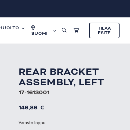
HUOLTO
TILAA
ESITE
SUOMI
REAR BRACKET
ASSEMBLY, LEFT
17-1613001
146,86
€
Varasto loppu