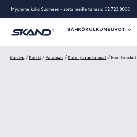
Myymme koko Suomeen - soita meille tänään:
02 723 8000
SÄHKÖKULKUNEUVOT
Etusivu
/
Kaikki
/
Varaosat
/
Kate- ja runko-osat
/ Rear bracket