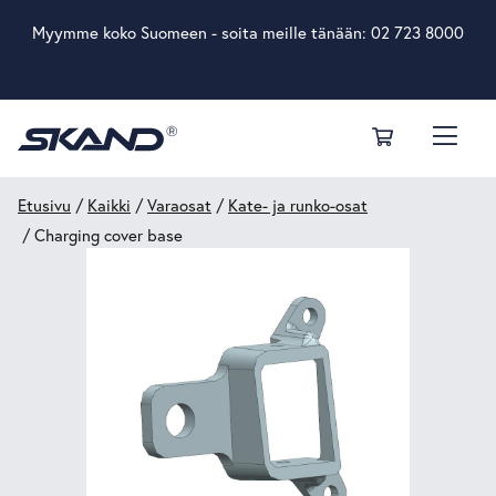
Myymme koko Suomeen - soita meille tänään:
02 723 8000
Etusivu
/
Kaikki
/
Varaosat
/
Kate- ja runko-osat
/ Charging cover base