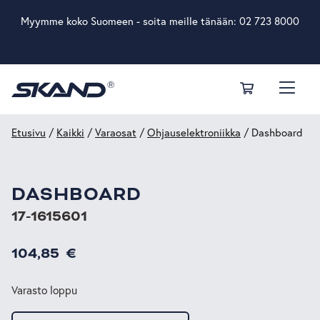
Myymme koko Suomeen - soita meille tänään:
02 723 8000
Etusivu
/
Kaikki
/
Varaosat
/
Ohjauselektroniikka
/ Dashboard
DASHBOARD
17-1615601
104,85
€
Varasto loppu