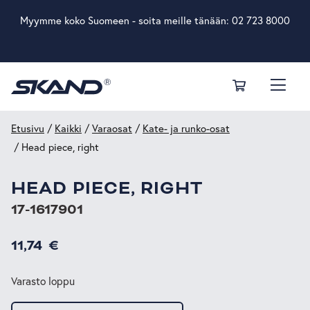
Myymme koko Suomeen - soita meille tänään:
02 723 8000
Etusivu
/
Kaikki
/
Varaosat
/
Kate- ja runko-osat
/ Head piece, right
HEAD PIECE, RIGHT
17-1617901
11,74
€
Varasto loppu