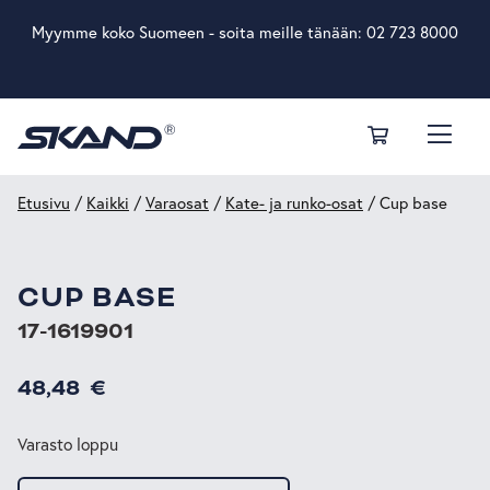
Myymme koko Suomeen - soita meille tänään:
02 723 8000
Etusivu
/
Kaikki
/
Varaosat
/
Kate- ja runko-osat
/ Cup base
CUP BASE
17-1619901
48,48
€
Varasto loppu