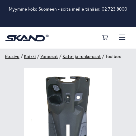
Myymme koko Suomeen - soita meille tänään:
02 723 8000
Etusivu
/
Kaikki
/
Varaosat
/
Kate- ja runko-osat
/ Toolbox