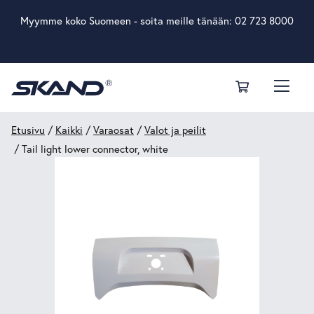
Myymme koko Suomeen - soita meille tänään:
02 723 8000
Etusivu
/
Kaikki
/
Varaosat
/
Valot ja peilit
/ Tail light lower connector, white