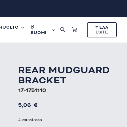
HUOLTO
TILAA
ESITE
SUOMI
REAR MUDGUARD
BRACKET
17-1751110
5,06
€
4 varastossa