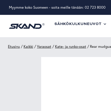
Myymme koko Suomeen - soita meille tänään:
02 723 8000
SÄHKÖKULKUNEUVOT
Etusivu
/
Kaikki
/
Varaosat
/
Kate- ja runko-osat
/ Rear mudgua