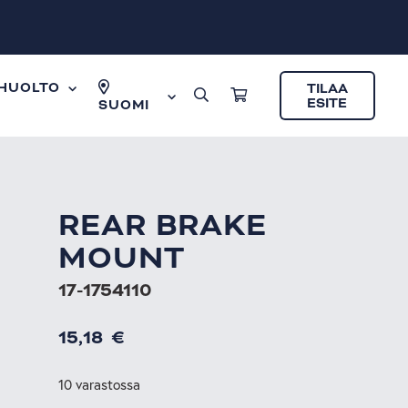
HUOLTO
TILAA
ESITE
SUOMI
REAR BRAKE
MOUNT
17-1754110
15,18
€
10 varastossa