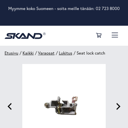
Myymme koko Suomeen - soita meille tänään:
02 723 8000
Etusivu
/
Kaikki
/
Varaosat
/
Lukitus
/ Seat lock catch