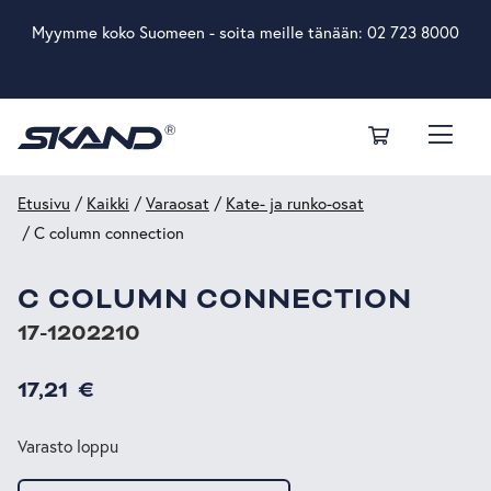
Myymme koko Suomeen - soita meille tänään:
02 723 8000
Etusivu
/
Kaikki
/
Varaosat
/
Kate- ja runko-osat
/ C column connection
C COLUMN CONNECTION
17-1202210
17,21
€
Varasto loppu