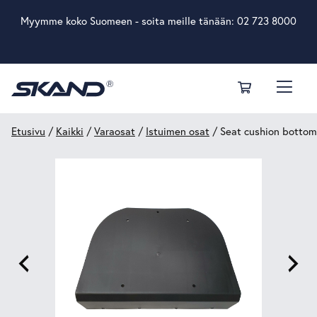
Myymme koko Suomeen - soita meille tänään:
02 723 8000
Etusivu
/
Kaikki
/
Varaosat
/
Istuimen osat
/ Seat cushion bottom