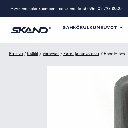
Myymme koko Suomeen - soita meille tänään:
02 723 8000
SÄHKÖKULKUNEUVOT
Etusivu
/
Kaikki
/
Varaosat
/
Kate- ja runko-osat
/ Handle box