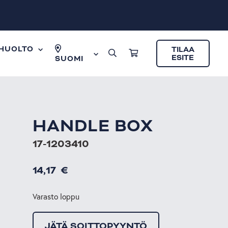
HUOLTO
TILAA
ESITE
SUOMI
HANDLE BOX
17-1203410
14,17
€
Varasto loppu
JÄTÄ SOITTOPYYNTÖ