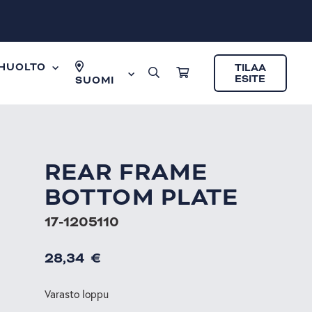
HUOLTO
TILAA
ESITE
SUOMI
REAR FRAME
BOTTOM PLATE
17-1205110
28,34
€
Varasto loppu