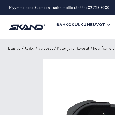
Myymme koko Suomeen - soita meille tänään:
02 723 8000
SÄHKÖKULKUNEUVOT
Etusivu
/
Kaikki
/
Varaosat
/
Kate- ja runko-osat
/ Rear frame b