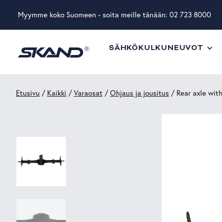
Myymme koko Suomeen - soita meille tänään:
02 723 8000
SÄHKÖKULKUNEUVOT
Etusivu
/
Kaikki
/
Varaosat
/
Ohjaus ja jousitus
/ Rear axle with