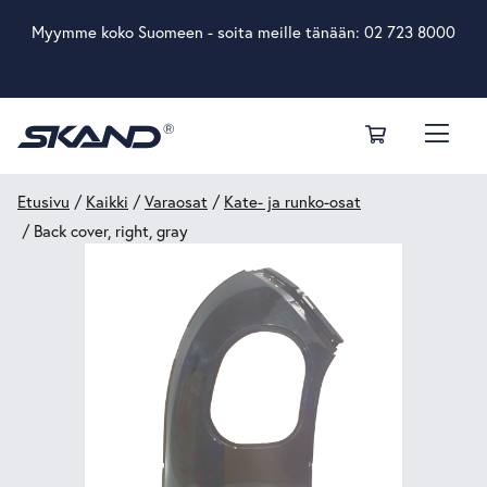
Myymme koko Suomeen - soita meille tänään:
02 723 8000
Etusivu
/
Kaikki
/
Varaosat
/
Kate- ja runko-osat
/ Back cover, right, gray