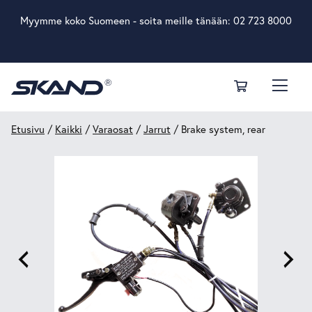
Myymme koko Suomeen - soita meille tänään:
02 723 8000
Etusivu
/
Kaikki
/
Varaosat
/
Jarrut
/ Brake system, rear