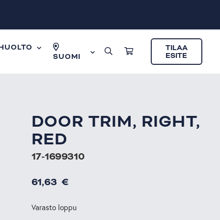
HUOLTO
TILAA
ESITE
SUOMI
DOOR TRIM, RIGHT,
RED
17-1699310
61,63
€
Varasto loppu