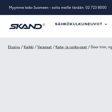
Myymme koko Suomeen - soita meille tänään:
02 723 8000
SÄHKÖKULKUNEUVOT
Etusivu
/
Kaikki
/
Varaosat
/
Kate- ja runko-osat
/ Door trim, ri