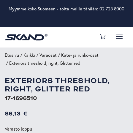
Myymme koko Suomeen - soita meille tänään:
02 723 8000
Etusivu
/
Kaikki
/
Varaosat
/
Kate- ja runko-osat
/ Exteriors threshold, right, Glitter red
EXTERIORS THRESHOLD,
RIGHT, GLITTER RED
17-1696510
86,13
€
Varasto loppu