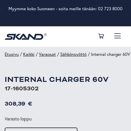
Myymme koko Suomeen - soita meille tänään:
02 723 8000
Etusivu
/
Kaikki
/
Varaosat
/
Sähkönsyöttö
/ Internal charger 60V
INTERNAL CHARGER 60V
17-1605302
308,39
€
Varasto loppu