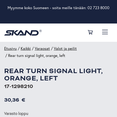
Myymme koko Suomeen - soita meille tänään:
02 723 8000
Etusivu
/
Kaikki
/
Varaosat
/
Valot ja peilit
/ Rear turn signal light, orange, left
REAR TURN SIGNAL LIGHT,
ORANGE, LEFT
17-1298210
30,36
€
Varasto loppu