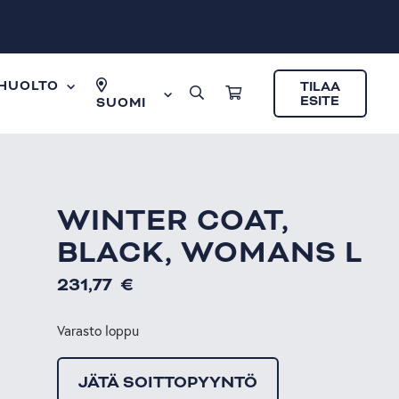
HUOLTO
TILAA
ESITE
SUOMI
WINTER COAT,
BLACK, WOMANS L
231,77
€
Varasto loppu
JÄTÄ SOITTOPYYNTÖ